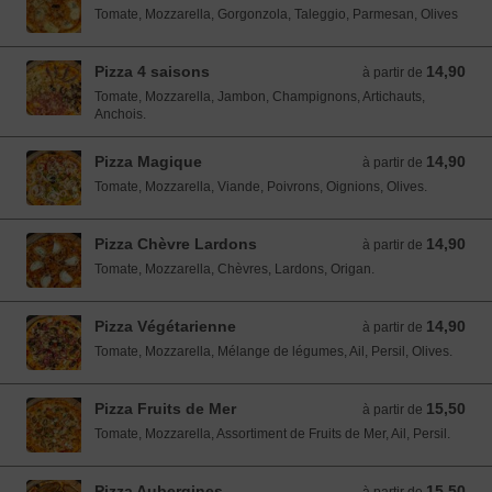
Tomate, Mozzarella, Gorgonzola, Taleggio, Parmesan, Olives
Pizza 4 saisons
14,90
à partir de 14,90 EUR
à partir de
Tomate, Mozzarella, Jambon, Champignons, Artichauts,
Anchois.
Pizza Magique
14,90
à partir de 14,90 EUR
à partir de
Tomate, Mozzarella, Viande, Poivrons, Oignions, Olives.
Pizza Chèvre Lardons
14,90
à partir de 14,90 EUR
à partir de
Tomate, Mozzarella, Chèvres, Lardons, Origan.
Pizza Végétarienne
14,90
à partir de 14,90 EUR
à partir de
Tomate, Mozzarella, Mélange de légumes, Ail, Persil, Olives.
Pizza Fruits de Mer
15,50
à partir de 15,50 EUR
à partir de
Tomate, Mozzarella, Assortiment de Fruits de Mer, Ail, Persil.
Pizza Aubergines
15,50
à partir de 15,50 EUR