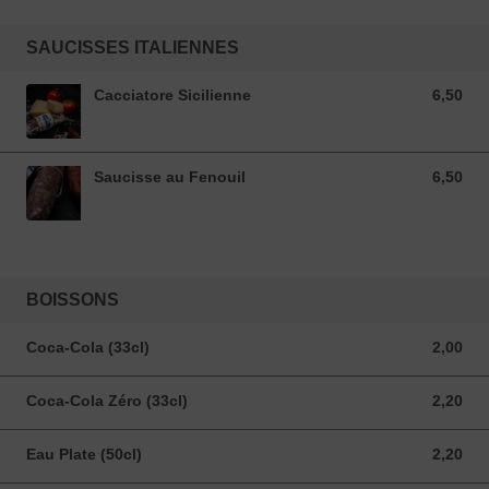
SAUCISSES ITALIENNES
Cacciatore Sicilienne
6,50
6,50 EUR
Saucisse au Fenouil
6,50
6,50 EUR
BOISSONS
Coca-Cola (33cl)
2,00
2,00 EUR
Coca-Cola Zéro (33cl)
2,20
2,20 EUR
Eau Plate (50cl)
2,20
2,20 EUR