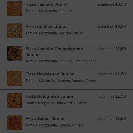
Pizza Jambon Junior
10,90
à partir de 10,90 EUR
à partir de
Tomate, Mozzarella, Jambon.
Pizza Anchois Junior
10,90
à partir de 10,90 EUR
à partir de
Tomate, Mozzarella, Anchois, Olives.
Pizza Jambon Champignons
11,50
à partir de 11,50 EUR
à partir de
Junior
Tomate, Mozzarella, Jambon, Champignons.
Pizza Hawaïenne Junior
11,50
à partir de 11,50 EUR
à partir de
Tomate, Mozarella, Jambon, Ananas, Olives.
Pizza Bolognèse Junior
11,50
à partir de 11,50 EUR
à partir de
Sauce Bolognaise, Mozzarella, Olives.
Pizza Salami Junior
11,90
à partir de 11,90 EUR
à partir de
Tomate, Mozzarella, Salami, Origan.