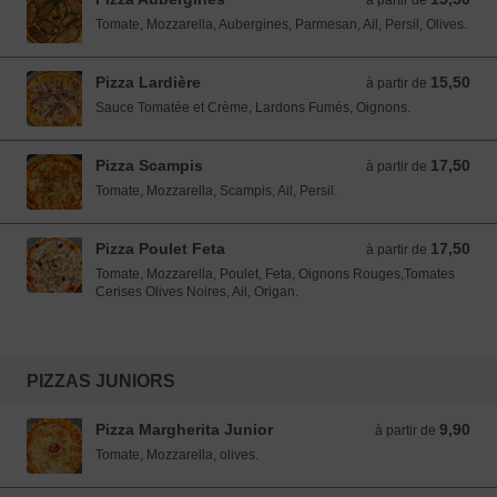
à partir de
Tomate, Mozzarella, Aubergines, Parmesan, Ail, Persil, Olives.
Pizza Lardière
15,50
à partir de 15,50 EUR
à partir de
Sauce Tomatée et Crème, Lardons Fumés, Oignons.
Pizza Scampis
17,50
à partir de 17,50 EUR
à partir de
Tomate, Mozzarella, Scampis, Ail, Persil.
Pizza Poulet Feta
17,50
à partir de 17,50 EUR
à partir de
Tomate, Mozzarella, Poulet, Feta, Oignons Rouges,Tomates
Cerises Olives Noires, Ail, Origan.
PIZZAS JUNIORS
Pizza Margherita Junior
9,90
à partir de 9,90 EUR
à partir de
Tomate, Mozzarella, olives.