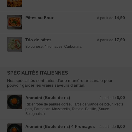
Pâtes au Four
14,90
à partir de 14,90 EUR
à partir de
Trio de pâtes
17,90
à partir de 17,90 EUR
à partir de
Bolognèse, 4 fromages, Carbonara
SPÉCIALITÉS ITALIENNES
Nos spécialités sont faites d’une manière artisanale pour
pouvoir garder les vraies saveurs d’antan.
Arancini (Boule de riz)
6,00
à partir de 6,00 EUR
à partir de
Riz enrobé de panure dorée, Farce de viande de bœuf, Petits
pois, Parmesan, Mozzarella, Tomate, Basilic, (Sauce
Bolognaise).
Arancini (Boule de riz) 4 Fromages
6,00
à partir de 6,00 EUR
à partir de