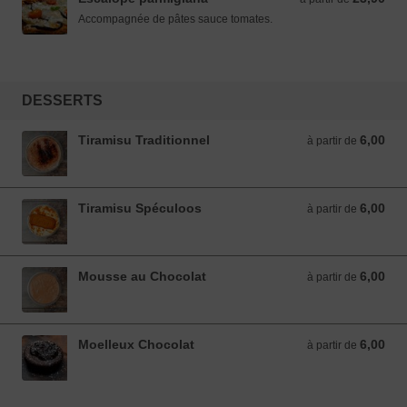
Accompagnée de pâtes sauce tomates.
DESSERTS
Tiramisu Traditionnel
6,00
à partir de 6,00 EUR
à partir de
Tiramisu Spéculoos
6,00
à partir de 6,00 EUR
à partir de
Mousse au Chocolat
6,00
à partir de 6,00 EUR
à partir de
Moelleux Chocolat
6,00
à partir de 6,00 EUR
à partir de