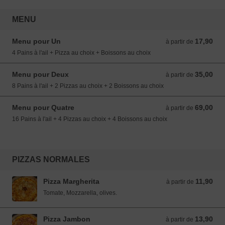
MENU
Menu pour Un
17,90
à partir de 17,90 EUR
à partir de
4 Pains à l'ail + Pizza au choix + Boissons au choix
Menu pour Deux
35,00
à partir de 35,00 EUR
à partir de
8 Pains à l'ail + 2 Pizzas au choix + 2 Boissons au choix
Menu pour Quatre
69,00
à partir de 69,00 EUR
à partir de
16 Pains à l'ail + 4 Pizzas au choix + 4 Boissons au choix
PIZZAS NORMALES
Pizza Margherita
11,90
à partir de 11,90 EUR
à partir de
Tomate, Mozzarella, olives.
Pizza Jambon
13,90
à partir de 13,90 EUR
à partir de