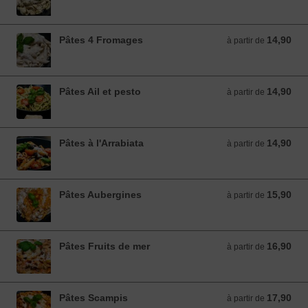
Pâtes 4 Fromages
14,90
à partir de 14,90 EUR
à partir de
Pâtes Ail et pesto
14,90
à partir de 14,90 EUR
à partir de
Pâtes à l'Arrabiata
14,90
à partir de 14,90 EUR
à partir de
Pâtes Aubergines
15,90
à partir de 15,90 EUR
à partir de
Pâtes Fruits de mer
16,90
à partir de 16,90 EUR
à partir de
Pâtes Scampis
17,90
à partir de 17,90 EUR
à partir de