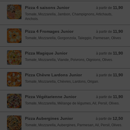
Pizza 4 saisons Junior
11,90
à partir de 11,90 EUR
à partir de
Tomate, Mozzarella, Jambon, Champignons, Artichauts,
Anchois.
Pizza 4 Fromages Junior
11,90
à partir de 11,90 EUR
à partir de
Tomate, Mozzarella, Gorgonzola, Taleggio, Parmesan, Olives
Pizza Magique Junior
11,90
à partir de 11,90 EUR
à partir de
Tomate, Mozzarella, Viande, Poivrons, Oignions, Olives.
Pizza Chèvre Lardons Junior
11,90
à partir de 11,90 EUR
à partir de
Tomate, Mozzarella, Chèvres, Lardons, Origan.
Pizza Végétarienne Junior
11,90
à partir de 11,90 EUR
à partir de
Tomate, Mozzarella, Mélange de légumes, Ail, Persil, Olives.
Pizza Aubergines Junior
12,50
à partir de 12,50 EUR
à partir de
Tomate, Mozzarella, Aubergines, Parmesan, Ail, Persil, Olives.