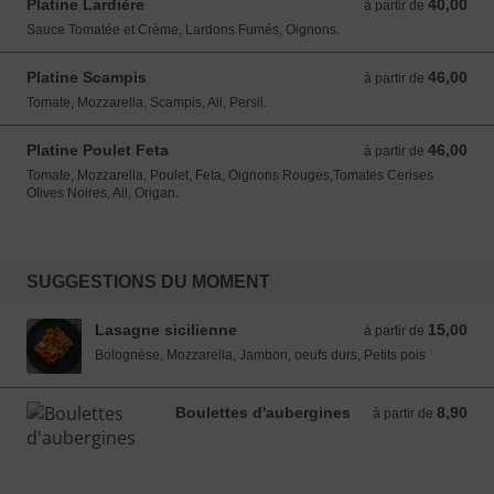
Platine Lardière
40,00
à partir de 40,00 EUR
à partir de
Sauce Tomatée et Crème, Lardons Fumés, Oignons.
Platine Scampis
46,00
à partir de 46,00 EUR
à partir de
Tomate, Mozzarella, Scampis, Ail, Persil.
Platine Poulet Feta
46,00
à partir de 46,00 EUR
à partir de
Tomate, Mozzarella, Poulet, Feta, Oignons Rouges,Tomates Cerises
Olives Noires, Ail, Origan.
SUGGESTIONS DU MOMENT
Lasagne sicilienne
15,00
à partir de 15,00 EUR
à partir de
Bolognèse, Mozzarella, Jambon, oeufs durs, Petits pois
Boulettes d'aubergines
8,90
à partir de 8,90 EUR
à partir de