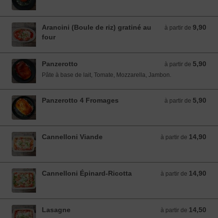
Arancini (Boule de riz) gratiné au
9,90
à partir de 9,90 EUR
à partir de
four
Panzerotto
5,90
à partir de 5,90 EUR
à partir de
Pâte à base de lait, Tomate, Mozzarella, Jambon.
Panzerotto 4 Fromages
5,90
à partir de 5,90 EUR
à partir de
Cannelloni Viande
14,90
à partir de 14,90 EUR
à partir de
Cannelloni Épinard-Ricotta
14,90
à partir de 14,90 EUR
à partir de
Lasagne
14,50
à partir de 14,50 EUR
à partir de