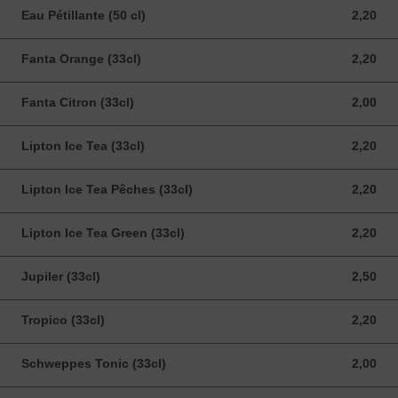
Eau Pétillante (50 cl)
2,20
2,20 EUR
Fanta Orange (33cl)
2,20
2,20 EUR
Fanta Citron (33cl)
2,00
2,00 EUR
Lipton Ice Tea (33cl)
2,20
2,20 EUR
Lipton Ice Tea Pêches (33cl)
2,20
2,20 EUR
Lipton Ice Tea Green (33cl)
2,20
2,20 EUR
Jupiler (33cl)
2,50
2,50 EUR
Tropico (33cl)
2,20
2,20 EUR
Schweppes Tonic (33cl)
2,00
2,00 EUR