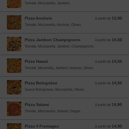
Tomate, Mozzarella, Jambon.
Pizza Anchois
13,90
à partir de 13,90 EUR
à partir de
Tomate, Mozzarella, Anchois, Olives.
Pizza Jambon Champignons
14,50
à partir de 14,50 EUR
à partir de
Tomate, Mozzarella, Jambon, Champignons.
Pizza Hawaï
14,50
à partir de 14,50 EUR
à partir de
Tomate, Mozarella, Jambon, Ananas, Olives.
Pizza Bolognèse
14,50
à partir de 14,50 EUR
à partir de
Sauce Bolognaise, Mozzarella, Olives.
Pizza Salami
14,90
à partir de 14,90 EUR
à partir de
Tomate, Mozzarella, Salami, Origan.
Pizza 4 Fromages
14,90
à partir de 14,90 EUR
à partir de