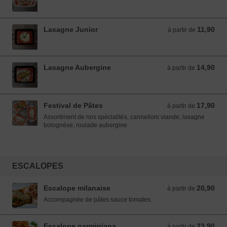
Lasagne Junior
11,90
à partir de 11,90 EUR
à partir de
Lasagne Aubergine
14,90
à partir de 14,90 EUR
à partir de
Festival de Pâtes
17,90
à partir de 17,90 EUR
à partir de
Assortiment de nos spécialités, cannelloni viande, lasagne
bolognèse, roulade aubergine
ESCALOPES
Escalope milanaise
20,90
à partir de 20,90 EUR
à partir de
Accompagnée de pâtes sauce tomates.
Escalope parmigiana
23,90
à partir de 23,90 EUR
à partir de