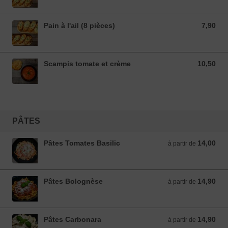
Pain à l'ail (8 pièces)
7,90
7,90 EUR
Scampis tomate et crème
10,50
10,50 EUR
PÂTES
Pâtes Tomates Basilic
14,00
à partir de 14,00 EUR
à partir de
Pâtes Bolognèse
14,90
à partir de 14,90 EUR
à partir de
Pâtes Carbonara
14,90
à partir de 14,90 EUR
à partir de