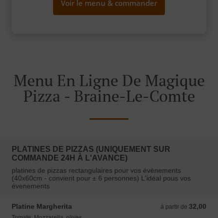
Voir le menu & commander
Menu En Ligne De Magique
Pizza - Braine-Le-Comte
PLATINES DE PIZZAS (UNIQUEMENT SUR
COMMANDE 24H À L'AVANCE)
platines de pizzas rectangulaires pour vos évènements
(40x60cm - convient pour ± 6 personnes) L'idéal pous vos
évenements
Platine Margherita
32,00
à partir de 32,00 EUR
à partir de
Tomate, Mozzarella, olives.