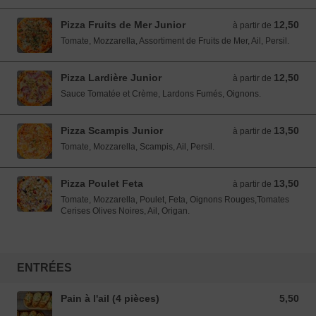
Pizza Fruits de Mer Junior
12,50
à partir de 12,50 EUR
à partir de
Tomate, Mozzarella, Assortiment de Fruits de Mer, Ail, Persil.
Pizza Lardière Junior
12,50
à partir de 12,50 EUR
à partir de
Sauce Tomatée et Crème, Lardons Fumés, Oignons.
Pizza Scampis Junior
13,50
à partir de 13,50 EUR
à partir de
Tomate, Mozzarella, Scampis, Ail, Persil.
Pizza Poulet Feta
13,50
à partir de 13,50 EUR
à partir de
Tomate, Mozzarella, Poulet, Feta, Oignons Rouges,Tomates
Cerises Olives Noires, Ail, Origan.
ENTRÉES
Pain à l'ail (4 pièces)
5,50
5,50 EUR