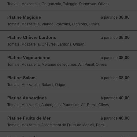
Tomate, Mozzarella, Gorgonzola, Taleggio, Parmesan, Olives
Platine Magique
38,00
à partir de 38,00 EUR
à partir de
Tomate, Mozzarella, Viande, Poivrons, Oignions, Olives.
Platine Chèvre Lardons
38,00
à partir de 38,00 EUR
à partir de
Tomate, Mozzarella, Chèvres, Lardons, Origan.
Platine Végétarienne
38,00
à partir de 38,00 EUR
à partir de
Tomate, Mozzarella, Mélange de légumes, Ail, Persil, Olives.
Platine Salami
38,00
à partir de 38,00 EUR
à partir de
Tomate, Mozzarella, Salami, Origan.
Platine Aubergines
40,00
à partir de 40,00 EUR
à partir de
Tomate, Mozzarella, Aubergines, Parmesan, Ail, Persil, Olives.
Platine Fruits de Mer
40,00
à partir de 40,00 EUR
à partir de
Tomate, Mozzarella, Assortiment de Fruits de Mer, Ail, Persil.