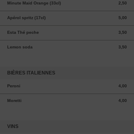
Minute Maid Orange (33cl)
2,50
2,50 EUR
Apérol spritz (17cl)
5,00
5,00 EUR
Esta Thé peche
3,50
3,50 EUR
Lemon soda
3,50
3,50 EUR
BIÈRES ITALIENNES
Peroni
4,00
4,00 EUR
Moretti
4,00
4,00 EUR
VINS