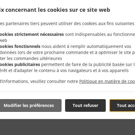
ix concernant les cookies sur ce site web
es partenaires tiers peuvent utiliser des cookies aux fins suivantes 
cookies strictement nécessaires
sont indispensables au fonctionn
 web
e Avec Livraison En Eca
cookies fonctionnels
nous aident à remplir automatiquement vos
données lors de votre prochaine commande et à optimiser le site 
D'Enghien
liter les commandes ultérieures
cookies publicitaires
permettent de faire de la publicité basée sur 
térêt et d’adapter le contenu à vos navigateurs et à vos appareils
d’informations, veuillez consulter notre
Politique en matière de coo
près de Ecaussinnes d'Enghien et sommes ravis de prendre
Modifier les préférences
Tout refuser
Tout acc
tre menu interactif en ligne et de passer votre commande lo
 pour confirmer votre commande et vous donner l'heure à l