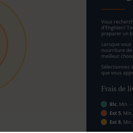
Vous recherch
d'Enghien? To
preparer un b
Lorsque vous v
nourriture de
meilleur choix
Sélectionnez 
que vous appré
Frais de l
Blc
, Min. -
Ext 5
, Min.
Ext 8
, Min.