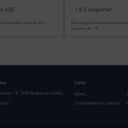
de 45€
- 1 € à emporter
te commande à partir de 45 €
Pour chaque commande à emporter 
réduction de - 1€
ous
Liens
station 19, 7090 Braine-le-Comte,
Menu
Commandez en avance
04 57